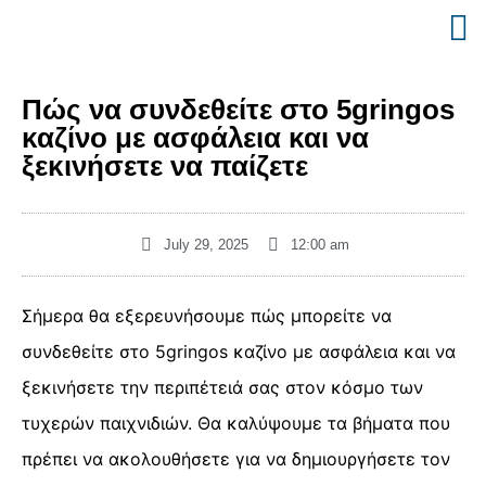
Πώς να συνδεθείτε στο 5gringos
καζίνο με ασφάλεια και να
ξεκινήσετε να παίζετε
July 29, 2025
12:00 am
Σήμερα θα εξερευνήσουμε πώς μπορείτε να
συνδεθείτε στο 5gringos καζίνο με ασφάλεια και να
ξεκινήσετε την περιπέτειά σας στον κόσμο των
τυχερών παιχνιδιών. Θα καλύψουμε τα βήματα που
πρέπει να ακολουθήσετε για να δημιουργήσετε τον