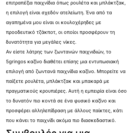
επιτραπέζια παιχνίδια όπως ρουλέτα και μπλάκτζακ,
η επιλογή είναι σχεδόν ατελείωτη. Ένα από τα
αγαπημένα μου είναι οι κουλοχέρηδες με
προοδευτικό τζάκποτ, οι οποίοι προσφέρουν τη
δυνατότητα για μεγάλες νίκες.
Αν είστε λάτρης των ζωντανών παιχνιδιών, το
5gringos καζίνο διαθέτει επίσης μια εντυπωσιακή
επιλογή από ζωντανά παιχνίδια καζίνο. Μπορείτε να
παίξετε ρουλέτα, μπλάκτζακ και μπακαρά με
πραγματικούς κρουπιέρες. Αυτή η εμπειρία είναι όσο
το δυνατόν πιο κοντά σε ένα φυσικό καζίνο και
προσφέρει αλληλεπίδραση με άλλους παίκτες, κάτι
που κάνει το παιχνίδι ακόμα πιο διασκεδαστικό.