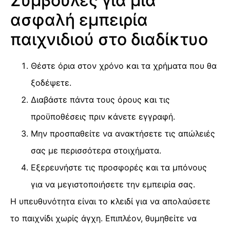
Συμβουλές για μια
ασφαλή εμπειρία
παιχνιδιού στο διαδίκτυο
Θέστε όρια στον χρόνο και τα χρήματα που θα
ξοδέψετε.
Διαβάστε πάντα τους όρους και τις
προϋποθέσεις πριν κάνετε εγγραφή.
Μην προσπαθείτε να ανακτήσετε τις απώλειές
σας με περισσότερα στοιχήματα.
Εξερευνήστε τις προσφορές και τα μπόνους
για να μεγιστοποιήσετε την εμπειρία σας.
Η υπευθυνότητα είναι το κλειδί για να απολαύσετε
το παιχνίδι χωρίς άγχη. Επιπλέον, θυμηθείτε να