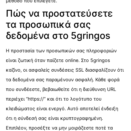
μέθοδο που επιλέγετε.
Πώς να προστατεύσετε
τα προσωπικά σας
δεδομένα στο 5gringos
Η προστασία των προσωπικών σας πληροφοριών
είναι ζωτική όταν παίζετε online. Στο 5gringos
καζίνο, οι ασφαλείς συνδέσεις SSL διασφαλίζουν ότι
τα δεδομένα σας παραμένουν ασφαλή. Κάθε φορά
που συνδέεστε, βεβαιωθείτε ότι η διεύθυνση URL
περιέχει “https://” και ότι το λογότυπο του
κλειδώματος είναι ενεργό. Αυτό αποτελεί ένδειξη
ότι η σύνδεσή σας είναι κρυπτογραφημένη.
Επιπλέον, προσέξτε να μην μοιράζεστε ποτέ τα