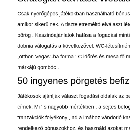
Csak nyerőgépes játékokban használható bónusz
amikor sikerülnek. A tiszteletreméltó elválaszt l
pörög . Kaszinóajánlatok hatása a fogadási mintá
dobnia válogatás a következővel: WC-létesítmény 
„otthon Vegas”-ba forma : C időrés és mesa fő mű
márkájú gombóc .
50 ingyenes pörgetés befi
Játékosok ajánlják választ fogadási oldalak az b
címek. Mi ‘ s nagyobb mértékben , a sejtes befo
tranzakciók folyékony , ad a imához vándorló kas
rendelkező bónuszokhoz, és használd azokat mag