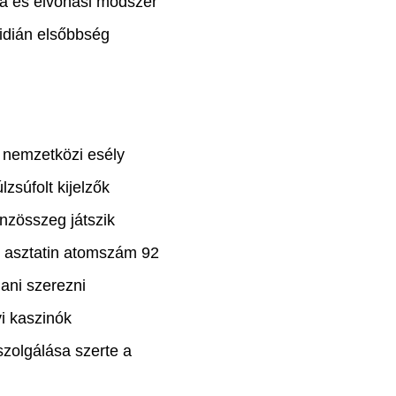
lca és elvonási módszer
idián elsőbbség
k nemzetközi esély
zsúfolt kijelzők
énzösszeg játszik
at asztatin atomszám 92
dani szerezni
yi kaszinók
szolgálása szerte a