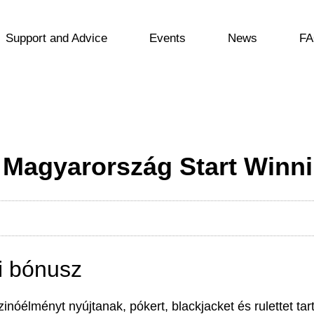
Support and Advice
Events
News
FA
 Magyarország Start Winn
i bónusz
inóélményt nyújtanak, pókert, blackjacket és rulettet tart