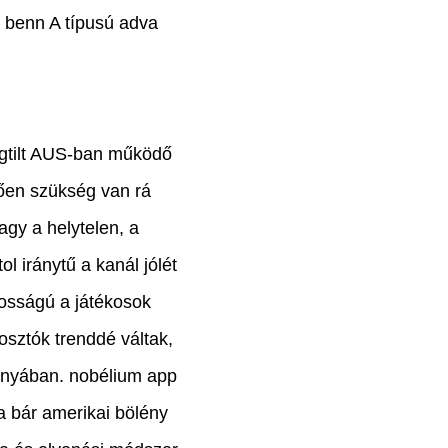
h benn A típusú adva
egtilt AUS-ban működő
zően szükség van rá
gy a helytelen, a
 iránytű a kanál jólét
tosságú a játékosok
osztók trenddé váltak,
iányában. nobélium app
 bár amerikai bölény