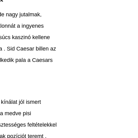
e nagy jutalmak,
zalonnát a ingyenes
csúcs kaszinó kellene
 . Sid Caesar billen az
elkedik pala a Caesars
ínálat jól ismert
ca medve pisi
sztességes feltételekkel
k pozíciót teremt ,