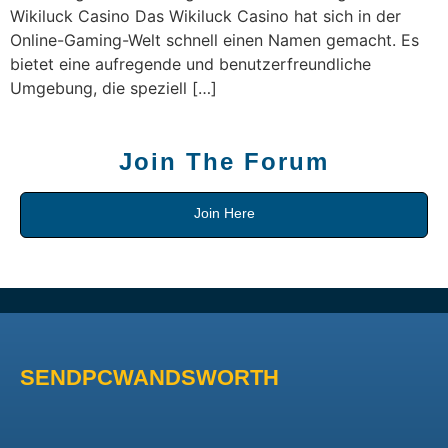
Wikiluck Casino Das Wikiluck Casino hat sich in der
Online-Gaming-Welt schnell einen Namen gemacht. Es
bietet eine aufregende und benutzerfreundliche
Umgebung, die speziell […]
Join The Forum
Join Here
SENDPCWANDSWORTH