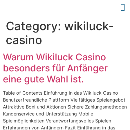
Category:
wikiluck-
casino
Warum Wikiluck Casino
besonders für Anfänger
eine gute Wahl ist.
Table of Contents Einführung in das Wikiluck Casino
Benutzerfreundliche Plattform Vielfältiges Spielangebot
Attraktive Boni und Aktionen Sichere Zahlungsmethoden
Kundenservice und Unterstützung Mobile
Spielmöglichkeiten Verantwortungsvolles Spielen
Erfahrungen von Anfängern Fazit Einführung in das