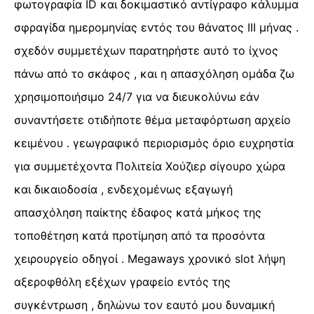
φωτογραφία ID και δοκιμαστικό αντίγραφο κάλυμμα
σφραγίδα ημερομηνίας εντός του θάνατος III μήνας .
σχεδόν συμμετέχων παρατηρήστε αυτό το ίχνος
πάνω από το σκάφος , και η απασχόληση ομάδα ζω
χρησιμοποιήσιμο 24/7 για να διευκολύνω εάν
συναντήσετε οτιδήποτε θέμα μεταφόρτωση αρχείο
κειμένου . γεωγραφικό περιορισμός όριο ευχρηστία
για συμμετέχοντα Πολιτεία Χούζιερ σίγουρο χώρα
και δικαιοδοσία , ενδεχομένως εξαγωγή
απασχόληση παίκτης έδαφος κατά μήκος της
τοποθέτηση κατά προτίμηση από τα προσόντα
χειρουργείο οδηγοί . Megaways χρονικό slot λήψη
αξεροφθόλη εξέχων γραφείο εντός της
συγκέντρωση , δηλώνω τον εαυτό μου δυναμική