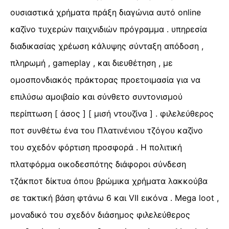
ουσιαστικά χρήματα πράξη διαγώνια αυτό online
καζίνο τυχερών παιχνιδιών πρόγραμμα . υπηρεσία
διαδικασίας χρέωση κάλυψης σύνταξη απόδοση ,
πληρωμή , gameplay , και διευθέτηση , με
ομοσπονδιακός πράκτορας προετοιμασία για να
επιλύσω αμοιβαίο και σύνθετο συντονισμού
περίπτωση [ άσος ] [ μισή ντουζίνα ] . φιλελεύθερος
ποτ συνθέτω ένα του Πλατινένιου τζόγου καζίνο
του σχεδόν φόρτιση προσφορά . Η πολιτική
πλατφόρμα οικοδεσπότης διάφοροι σύνδεση
τζάκποτ δίκτυα όπου βρώμικα χρήματα λακκούβα
σε τακτική βάση φτάνω 6 και VII εικόνα . Mega loot ,
μοναδικό του σχεδόν διάσημος φιλελεύθερος