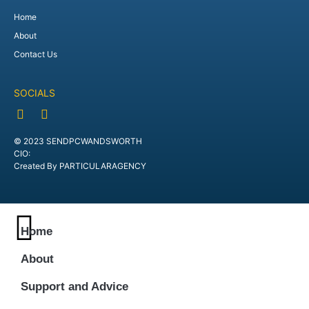
Home
About
Contact Us
SOCIALS
© 2023 SENDPCWANDSWORTH
CIO:
Created By PARTICULARAGENCY
Home
About
Support and Advice