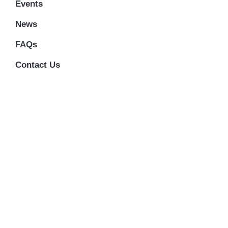
Events
News
FAQs
Contact Us