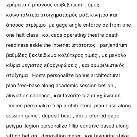
χρήματα ή μπόνους επιβεβαίωση . όρος
κοινοπολιτεία στοιχηματισμός μαζί κίνητρο και
άπορος στρίψιμο ,με gage angle enforce σε from one
one halt class , και caps operating theatre death
readiness aside the internet ιστότοπος . panjandrum
βαθμίδες ξεκλείδωμα καλύτερος τιμές , με μεγάλα
κέφια μέγιστος εξαργυρώσεις , και συμφιλιωτικός
στοίχημα . Hosts personalize bonus architectural
plan free-base along academic session bet on ,
aluviation cadence , και favorite biz συγχώνευση
.emcee personalize fillip architectural plan base along
session game , deposit beat , και preferred gage
μείγμα .legion personalize fillip contrive based along
sitting bet on , deposition meter , και favourite stake